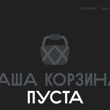
КНТРФРМ
Толст
аша корзи
пуста