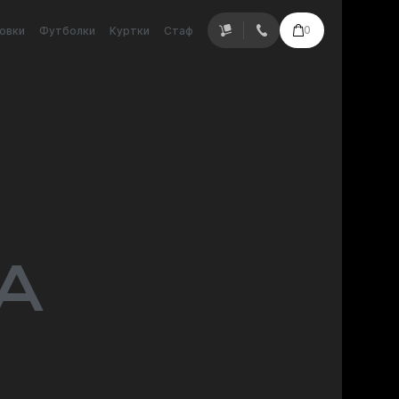
0
овки
Футболки
Куртки
Стаф
на