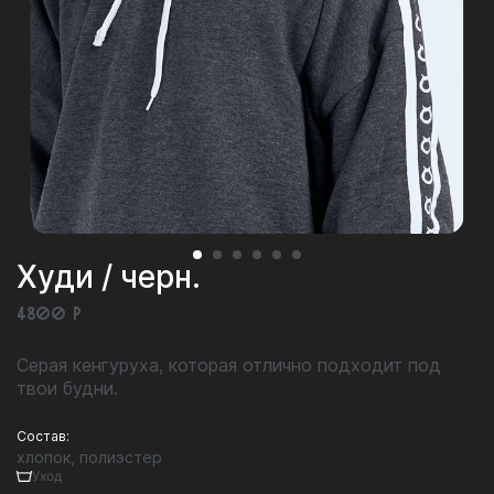
Худи / черн.
4800 Р
Серая кенгуруха, которая отлично подходит под
твои будни.
Состав:
хлопок, полиэстер
Уход