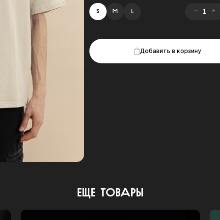
-
+
S
M
L
Добавить в корзину
Еще товары