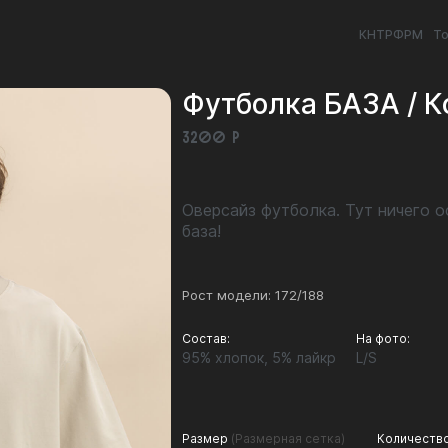
КНТРФРМ
То
Футболка БАЗА / К
3200 Р
Оверсайз футболка. Тут ничего о
база!
Рост модели: 172/188
Состав:
На фото:
95% хлопок, 5% лайкр
L/S
Размер
(Размерная сетка)
Количеств