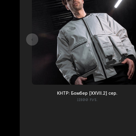
КНТР: Бомбер [XXVII.2] сер.
12800 руб.