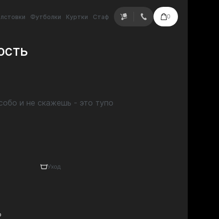
0
лстовки
Футболки
Куртки
Стаф
ость
собо и не скажешь - это тупо
Уход
о